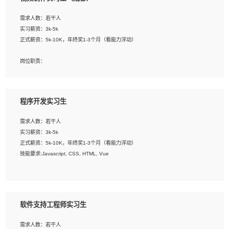
告，设计项目文件管理和资料库维护；
4、 创新设计表现形式，优化流程、提高设计工作效率；
需求人数：若干人
5、 设计内容包括但不限于：展厅/博物馆/展馆的规划与空间设计，人机界面设计，
实习薪资：3k-5k
标志及吉祥物设计，效果图后期处理等。
正式薪资：5k-10K，年终奖1-3个月（看能力浮动）
岗位要求：
岗位职责：
1、艺术设计类相关专业；
1、各类企业宣传片视频的剪辑和片头片尾包装；
2、热爱展览展示设计工作，熟悉行业动向，设计专业知识和产品专业知识；
2、广告片的后期剪辑与整体特效合成；
3、具有良好的人际沟通、准确判断客户需求并执行的能力、较强的团队合作能力和
3、特效及动画制作并了解后期合成软件。
服务意识。
程序开发实习生
岗位要求：
需求人数：若干人
1、热爱影视，责任心强，有强烈的兴趣和后期制作的主观能动性；
实习薪资：3k-5k
2、熟练使用After Effect、Photo Shop、熟练掌握视频剪辑和特效包装软件；
正式薪资：5k-10K，年终奖1-3个月（看能力浮动）
3、能对影片后期进行整体调色控制，具备一定审美感；
技能要求:Javascript, CSS, HTML, Vue
4、在剪辑上会思考，有一定编导思维；
5、踏实， 勤奋，愿意在工作中不断学习，提高自我；
工作职责：
6、能与同事友好相处。
1. 负责公司的前端项目的开发;
2. 负责公司已有项目的维护及迭代;
软件支持工程师实习生
工作要求:
需求人数：若干人
1. 熟悉 Javascript, CSS, HTML, Vue, Git;