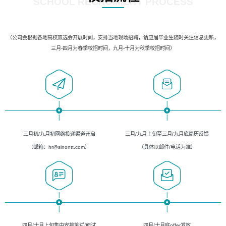
SCHOOL RECRUIMENT PROCESS
（公司会根据各地高校双选会开展时间，安排当地现场招聘，请应届毕业生随时关注信息更新，
三月-四月为春季校招时间，九月-十月为秋季校招时间）
三月初/九月初网络投递渠道开启
三月/九月上旬至三月/九月底简历反馈
（邮箱：hr@sinontt.com）
（具体以邮件/电话为准）
四月/十月上旬集中安排笔试/面试
四月/十月底offer发放