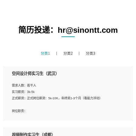
简历投递：hr@sinontt.com
分类1
分类2
分类3
空间设计师实习生（武汉）
需求人数：若干人
实习薪资：3k-5k
正式薪资：正式岗位薪资：5k-10K，年终奖1-3个月（看能力浮动）
岗位职责：
1、 沟通客户需求，分析其实施的可行性，辅助项目经理完成展示策划、设计；
2、 把握设计时间节点，控制设计进度，完成展示设计任务；
3、配合平面设计师完成项目最终的整体汇报方案；参与项目例会，项目完工总结报
视频制作实习生（成都）