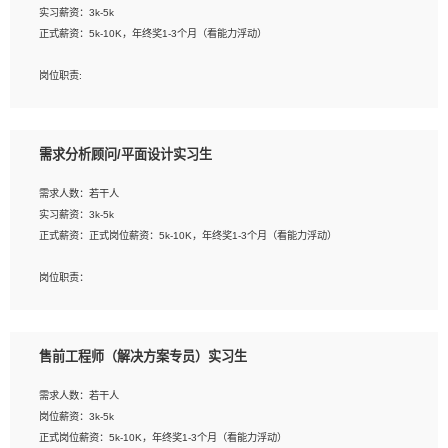
实习薪资：3k-5k
2. 熟悉前端常用框架, 能独立完成设计给予的 UI 效果;
正式薪资：5k-10K，年终奖1-3个月（看能力浮动）
3. 有良好的代码习惯, 低级错误出现频率低;
4. 具备优秀的沟通和协调能力，能承受比较大的工作压力;
岗位职责:
5. 自我驱动力强, 能自主学习新知识新技术, 并具有较强的自学能力;
1. 为企业客户提供软件技术服务。包括安装、升级、配置、调优、故障诊断等工
6. 了解前端设计及后端开发, 可快速和同事对接工作;
作；
7. 了解或熟悉 WebGL 及相关框架优先。
2. 在此基础上，并能为客户提供客户化技术支持方案，提升软件使用效率与价值。
需求分析顾问/平面设计实习生
任职要求:
需求人数：若干人
1. 计算机专业相关背景；
实习薪资：3k-5k
2. 自我学习和动手能力强，对操作系统、数据库有一定基础和兴趣；
正式薪资：正式岗位薪资：5k-10K，年终奖1-3个月（看能力浮动）
3.沟通能力强、有基础客户服务意识。
岗位职责：
1、 沟通客户需求，分析其实施的可行性，辅助项目经理完成展示策划、设计；
2、 把握设计时间节点，控制设计进度，完成展示设计任务；
3、配合平面设计师完成项目最终的整体汇报方案；参与项目例会，项目完工总结报
售前工程师（解决方案专员）实习生
告，设计项目文件管理和资料库维护；
4、 创新设计表现形式，优化流程、提高设计工作效率；
需求人数：若干人
5、 设计内容包括但不限于：展厅/博物馆/展馆的规划与空间设计，人机界面设计，
岗位薪资：3k-5k
标志及吉祥物设计，效果图后期处理等。
正式岗位薪资：5k-10K，年终奖1-3个月（看能力浮动）