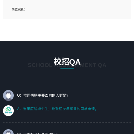
岗位要求：
岗位职责：
1、艺术设计类相关专业；（其中需求分析顾问不限专业）
1、完成主要工作：项目解决方案策划与编写，项目投标方案编写、项目申报方案编
2、热爱展览展示设计工作，熟悉行业动向，设计专业知识和产品专业知识；
写；
3、具有良好的人际沟通、准确判断客户需求并执行的能力、较强的团队合作能力和
2、人才队伍建设：完善SPL人才沉淀，积聚力量，为公司各省项目打单提供全面支
服务意识。
撑。
任职要求：
1. 熟悉 Javascript, CSS, HTML, Vue, Git;
校招QA
2. 熟悉 前端常用框架, 能独立完成设计给予的 UI 效果;
SCHOOL RECRUITMENT QA
3. 有良好的代码习惯, 低级错误出现频率低;
4. 具备优秀的沟通和协调能力，能承受比较大的工作压力;
5. 自我驱动力强, 能自主学习新知识新技术, 并具有较强的自学能力;
6. 了解前端设计及后端开发, 可快速和同事对接工作;
7. 了解或熟悉 WebGL 及相关框架优先。
Q：校园招聘主要面向的人群是？
（岗位人员专职于行业应用解决方案、项目申报方案、投标方案的策划编写）
A：当年应届毕业生，也欢迎次年毕业的同学申请；