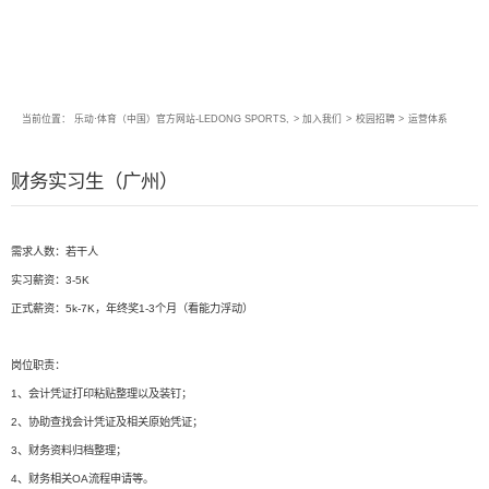
当前位置：
乐动·体育（中国）官方网站-LEDONG SPORTS,
>
加入我们
>
校园招聘
>
运营体系
财务实习生（广州）
需求人数：若干人
实习薪资：3-5K
正式薪资：5k-7K，年终奖1-3个月（看能力浮动）
岗位职责：
1、会计凭证打印粘贴整理以及装钉；
2、协助查找会计凭证及相关原始凭证；
3、财务资料归档整理；
4、财务相关OA流程申请等。