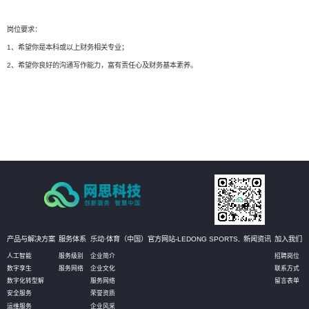
岗位要求：
1、希望你是本科或以上财务相关专业；
2、希望你良好的沟通写作能力，富有责任心及财务基本素养。
产品与解决方案
服务体系
乐动·体育（中国）官方网站-LEDONG SPORTS,
新闻资讯
加入我们
人工智能
服务级别
企业简介
招聘岗位
数字孪生
服务网络
企业文化
联系方式
数字化转型解
服务网络
留言表单
安全服务
荣誉资质
运维服务
企业风采