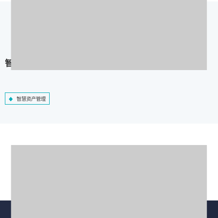
智慧资产管理
智慧资产管理