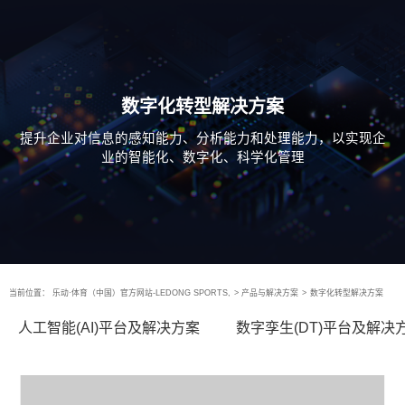
数字化转型解决方案
提升企业对信息的感知能力、分析能力和处理能力，以实现企
业的智能化、数字化、科学化管理
当前位置：
乐动·体育（中国）官方网站-LEDONG SPORTS,
>
产品与解决方案
>
数字化转型解决方案
人工智能(AI)平台及解决方案
数字孪生(DT)平台及解决