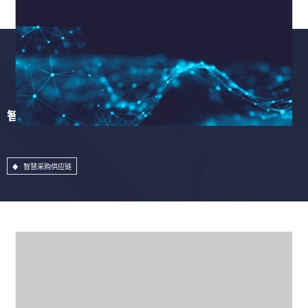
智慧采购供应链
智慧采购供应链