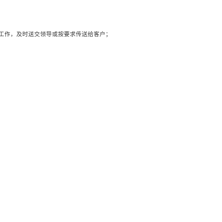
等工作，及时送交领导或按要求传送给客户；