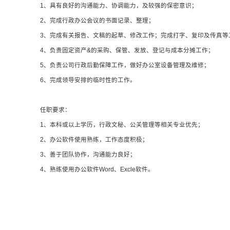
1、具有良好的沟通能力、协调能力，及较强的保密意识；
2、完成行政办公会议的书面记录、整理；
3、完成有关报告、文稿的起草、修改工作；完成打字、复印及传真
4、负责固定资产&的采购、保管、发放、登记与成本分摊工作；
5、负责公司行政后勤保障工作，做好办公室设备管理及维修；
6、完成领导安排的临时性的工作。
任职要求：
1、本科或以上学历，行政文秘、公关管理等相关专业优先；
2、办公软件使用熟练，工作态度积极；
3、善于团队协作，沟通能力良好；
4、熟练使用办公软件Word、Excle软件。