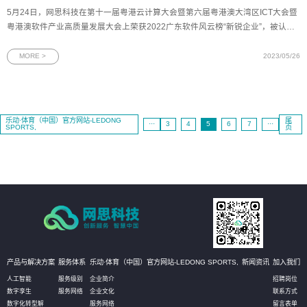
5月24日，网思科技在第十一届粤港云计算大会暨第六届粤港澳大湾区ICT大会暨
粤港澳软件产业高质量发展大会上荣获2022广东软件风云榜“新锐企业”，被认定
为是行业中创新破局、锐意进取的优质企业。图为2022年广东软件风云榜新锐企
业奖牌2022年广东软件风云榜由羊城晚报报业集团、广东软件行业协会、广东省
MORE >
2023/05/26
大数据协会联合开展
乐动·体育（中国）官方网站-LEDONG
尾
···
3
4
5
6
7
···
SPORTS,
页
产品与解决方案
服务体系
乐动·体育（中国）官方网站-LEDONG SPORTS,
新闻资讯
加入我们
人工智能
服务级别
企业简介
招聘岗位
数字孪生
服务网络
企业文化
联系方式
数字化转型解
服务网络
留言表单