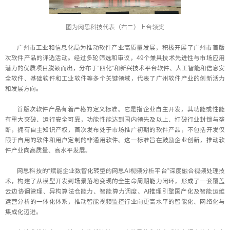
图为网思科技代表（右二）上台领奖
广州市工业和信息化局为推动软件产业高质量发展，积极开展了广州市首版
次软件产品的评选活动。经过多轮筛选和审议，49个兼具技术先进性与市场应用
潜力的优质项目脱颖而出，分布于“四化”和新兴技术平台软件、人工智能和信息安
全软件、基础软件和工业软件等多个关键领域，代表了广州软件产业的创新活力
和发展方向。
首版次软件产品有着严格的定义标准。它是指企业自主开发，其功能或性能
有重大突破、运行安全可靠，功能性能达到国内领先及以上、打破行业封锁与垄
断，拥有自主知识产权，首次发布处于市场推广初期的软件产品，不包括开发仅
限于自用的软件和用户定制的非通用软件。这一标准旨在鼓励企业创新，推动软
件产业向高质量、高水平发展。
网思科技的“赋能企业数智化转型的网思AI视频分析平台”深度融合视频处理技
术，构建了从模型开发到场景落地变现的全生命周期能力闭环，形成了一套覆盖
云边协调管理、异构算法仓能力、智能算力调度、AI推理引擎国产化及智能运维
运营分析的一体化体系，推动智能视频监控行业向更高水平的智能化、网络化与
集成化迈进。