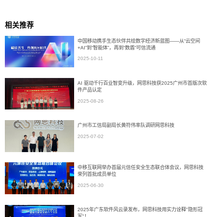
相关推荐
中国移动携手生态伙伴共绘数字经济新蓝图——从“云空间
+AI”到“智能体”，再到“数盾”可信流通
2025-10-11
AI 驱动千行百业智变升级，网思科技获2025广州市首版次软
件产品认定
2025-08-26
广州市工信局副局长黄符伟率队调研网思科技
2025-07-02
中移互联网举办首届元信任安全生态联合体会议，网思科技
荣列首批成员单位
2025-06-30
2025年广东软件风云录发布，网思科技用实力诠释"隐形冠
军"！