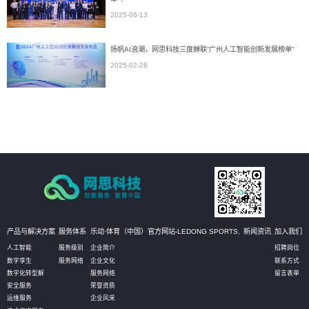
2025-06-13
扬帆AI浪潮，网思科技三度蝉联“广州人工智能创新发展榜单”
2025-02-28
产品与解决方案
服务体系
乐动·体育（中国）官方网站-LEDONG SPORTS,
新闻资讯
加入我们
人工智能
服务级别
企业简介
招聘岗位
数字孪生
服务网络
企业文化
联系方式
数字化转型解
服务网络
留言表单
安全服务
荣誉资质
运维服务
企业风采