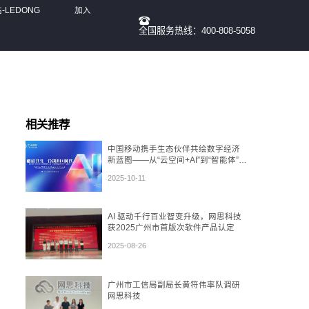
LEDONG
加入
全国服务热线：400-808-5058
我们
相关推荐
中国移动携手生态伙伴共绘数字经济
新蓝图——从“云空间+AI”到“智能体”，
再到“数盾”可信流通
2025-10-11
AI 驱动千行百业智变升级，网思科技
获2025广州市首版次软件产品认定
2025-08-26
广州市工信局副局长黄符伟率队调研
网思科技