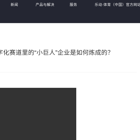
新闻
产品与解决
服务
乐动·体育（中国）官方网站-
中心
方案
体系
SPORTS,
化赛道里的“小巨人”企业是如何炼成的？