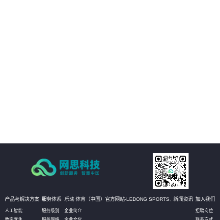
04
发挥非结构化大数据价值
05
工程管理全要素、全量AI质检
06
即时整改的自愈式工程管理体系
产品与解决方案
服务体系
乐动·体育（中国）官方网站-LEDONG SPORTS,
新闻资讯
加入我们
人工智能
服务级别
企业简介
招聘岗位
数字孪生
服务网络
企业文化
联系方式